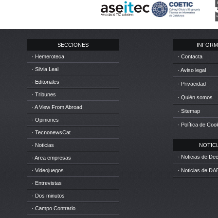
SECCIONES
INFORM
· Hemeroteca
· Contacta
· Silvia Leal
· Aviso legal
· Editoriales
· Privacidad
· Tribunes
· Quién somos
· A View From Abroad
· Sitemap
· Opiniones
· Política de Coo
· TecnonewsCat
· Noticias
NOTICIA
· Noticias de D
· Area empresas
· Videojuegos
· Noticias de DA
· Entrevistas
· Dos minutos
· Campo Contrario