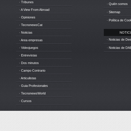
· Tribunes
· Quién somos
· A View From Abroad
· Sitemap
· Opiniones
· Política de Coo
· TecnonewsCat
· Noticias
NOTICIA
· Noticias de D
· Area empresas
· Videojuegos
· Noticias de DA
· Entrevistas
· Dos minutos
· Campo Contrario
· Articulistas
· Guia Profesionales
· TecnonewsWorld
· Cursos