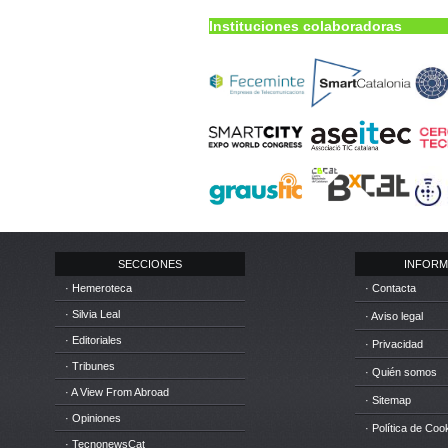
Instituciones colaboradoras
SECCIONES
INFORM
· Hemeroteca
· Contacta
· Silvia Leal
· Aviso legal
· Editoriales
· Privacidad
· Tribunes
· Quién somos
· A View From Abroad
· Sitemap
· Opiniones
· Política de Coo
· TecnonewsCat