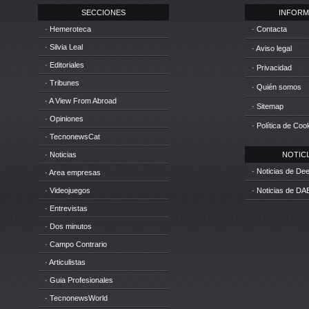
SECCIONES
INFORM
· Hemeroteca
· Contacta
· Silvia Leal
· Aviso legal
· Editoriales
· Privacidad
· Tribunes
· Quién somos
· A View From Abroad
· Sitemap
· Opiniones
· Política de Coo
· TecnonewsCat
· Noticias
NOTICIA
· Noticias de D
· Area empresas
· Videojuegos
· Noticias de DA
· Entrevistas
· Dos minutos
· Campo Contrario
· Articulistas
· Guia Profesionales
· TecnonewsWorld