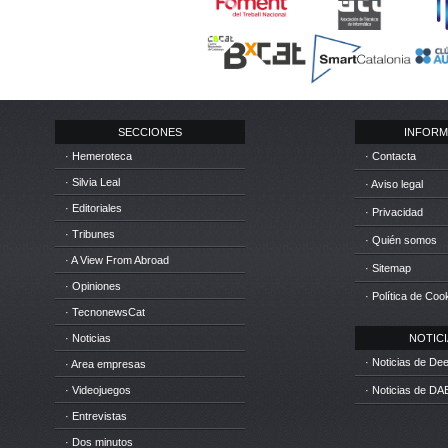
SECCIONES
INFORM
· Hemeroteca
· Contacta
· Silvia Leal
· Aviso legal
· Editoriales
· Privacidad
· Tribunes
· Quién somos
· A View From Abroad
· Sitemap
· Opiniones
· Política de Coo
· TecnonewsCat
· Noticias
NOTICIA
· Noticias de D
· Area empresas
· Videojuegos
· Noticias de DA
· Entrevistas
· Dos minutos