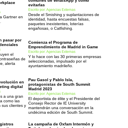
comunes de WhatsApp y cómo
orkplace
evitarlas
Escrito por: Agencias Externas
s
Desde el Smishing y suplantaciones de
ra Gartner en
identidad, hasta encuestas falsas,
.
paquetes inexistentes, loterías
engañosas, o Catfishing.
n pasar por
Comienza el Programa de
denciales
Emprendimiento de Madrid in Game
s
Escrito por: Agencias Externas
buyen el
Y lo hace con las 30 primeras empresas
contraseñas de
seleccionadas, impulsado por el
e, alerta
ayuntamiento madrileño.
Pau Gasol y Pablo Isla,
revolución en
protagonistas de South Summit
ting digital
Madrid 2023
s
Escrito por: Agencias Externas
os a una gran
El deportista de élite y el Presidente del
ma como las
Consejo Rector de IE University
sus clientes y
mantendrán una conversación en la
undécima edición de South Summit.
gistros
La campaña de Oxfam Intermón y