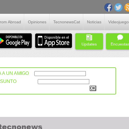
From Abroad
Opiniones
TecnonewsCat
Noticias
Videojuego
Updates
Encuesta
A A UN AMIGO
ASUNTO