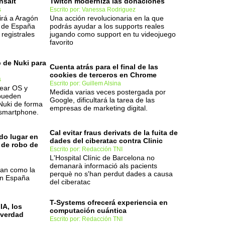
nsait
Twitch moderniza las donaciones
s
Escrito por: Vanessa Rodriguez
tirá a Aragón
Una acción revolucionaria en la que
 de España
podrás ayudar a los supports reales
 registrales
jugando como support en tu videojuego
favorito
 de Nuki para
Cuenta atrás para el final de las
cookies de terceros en Chrome
s
Escrito por: Guillem Alsina
Wear OS y
Medida varias veces postergada por
 pueden
Google, dificultará la tarea de las
 Nuki de forma
empresas de marketing digital.
 smartphone.
Cal evitar fraus derivats de la fuita de
do lugar en
dades del ciberatac contra Clinic
 de robo de
Escrito por: Redacción TNI
L'Hospital Clínic de Barcelona no
demanarà informació als pacients
man como la
perquè no s'han perdut dades a causa
n España
del ciberatac
T-Systems ofrecerá experiencia en
IA, los
computación cuántica
 verdad
Escrito por: Redacción TNI