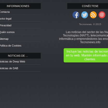
INFORMACIONES
CONÉCTESE
Contacta
Aviso legal
Tecnonews. © 2015
Privacidad
Las notícias del sector de las N
 Quién somos
Tecnologías (NNTT), telecomunica
informática y emprendedores las enc
Sitemap
Tecnonews.info
Política de Cookies
Incluye las noticias de tecn
en tu web. Mantén informado 
NOTICIAS DE ...
clientes.
Noticias de Deep Web
Noticias de DAB