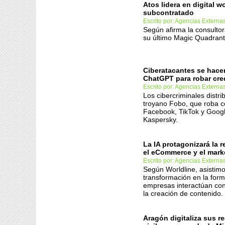
Atos lidera en digital w
subcontratado
Escrito por: Agencias Externa
Según afirma la consulto
su último Magic Quadrant
Ciberatacantes se hace
ChatGPT para robar cre
Escrito por: Agencias Externa
Los cibercriminales distri
troyano Fobo, que roba 
Facebook, TikTok y Googl
Kaspersky.
La IA protagonizará la 
el eCommerce y el marke
Escrito por: Agencias Externa
Según Worldline, asistim
transformación en la for
empresas interactúan con 
la creación de contenido.
Aragón digitaliza sus re