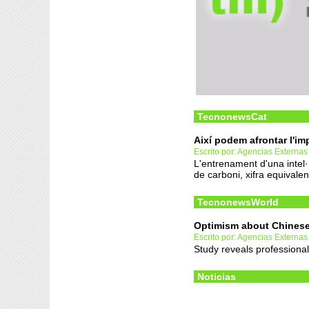
TecnonewsCat
Així podem afrontar l'im
Escrito por: Agencias Externas
L'entrenament d'una intel·
de carboni, xifra equivalent
TecnonewsWorld
Optimism about Chinese 
Escrito por: Agencias Externas
Study reveals professional 
Noticias