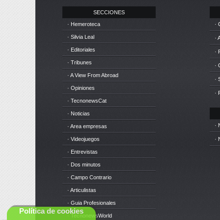
SECCIONES
· Hemeroteca
· 
· Silvia Leal
· 
· Editoriales
· 
· Tribunes
·
· A View From Abroad
· 
· Opiniones
· 
· TecnonewsCat
· Noticias
· 
· Area empresas
· Videojuegos
· 
· Entrevistas
· Dos minutos
· Campo Contrario
· Articulistas
· Guia Profesionales
Política de cookies
· TecnonewsWorld