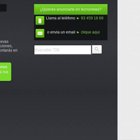
¿Quieres anunciarte en tecnonews?
Llama al teléfono
► 93 459 18 69
o envia un email
► clique aqui
uevas
ciones,
ontarás en
onews
a tus