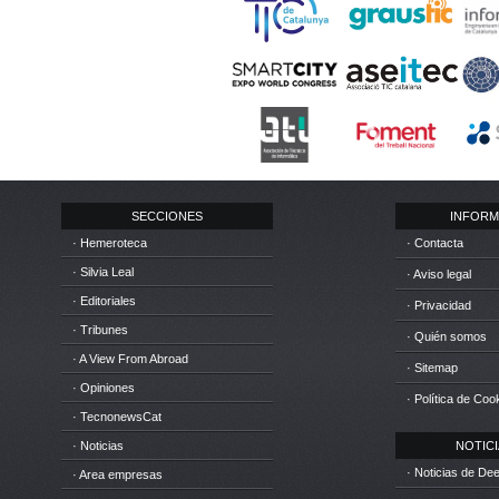
SECCIONES
INFORM
· Hemeroteca
· Contacta
· Silvia Leal
· Aviso legal
· Editoriales
· Privacidad
· Tribunes
· Quién somos
· A View From Abroad
· Sitemap
· Opiniones
· Política de Coo
· TecnonewsCat
· Noticias
NOTICIA
· Noticias de D
· Area empresas