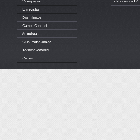
· Videojuegos
· Noticias de DA
· Entrevistas
· Dos minutos
· Campo Contrario
· Articulistas
· Guia Profesionales
· TecnonewsWorld
· Cursos