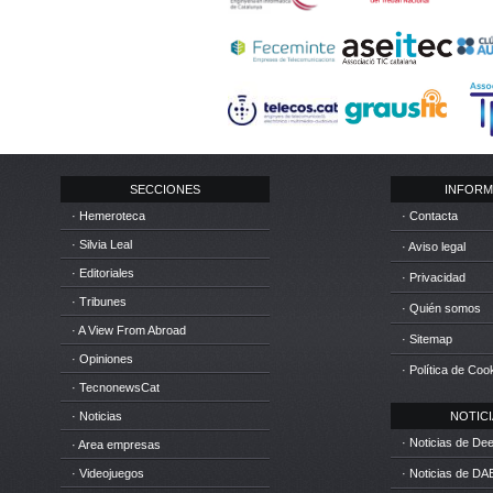
SECCIONES
INFORM
· Hemeroteca
· Contacta
· Silvia Leal
· Aviso legal
· Editoriales
· Privacidad
· Tribunes
· Quién somos
· A View From Abroad
· Sitemap
· Opiniones
· Política de Coo
· TecnonewsCat
· Noticias
NOTICIA
· Noticias de D
· Area empresas
· Videojuegos
· Noticias de DA