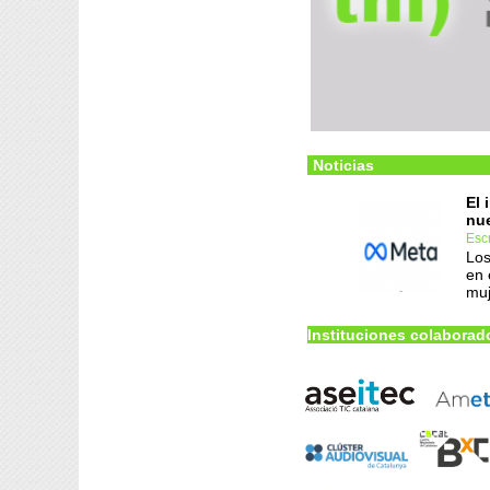
Noticias
El 
nue
Esc
Los
en 
muj
Instituciones colaborad