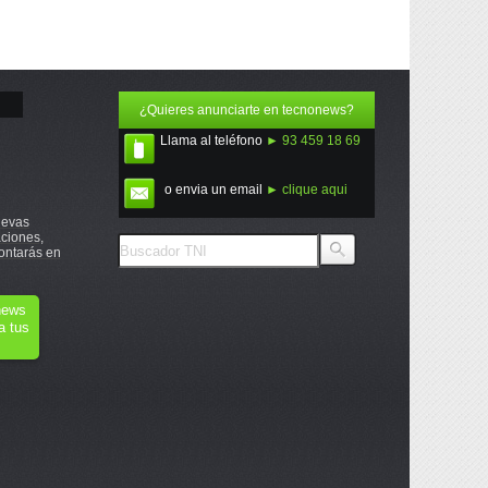
¿Quieres anunciarte en tecnonews?
Llama al teléfono
► 93 459 18 69
o envia un email
► clique aqui
uevas
ciones,
ontarás en
onews
a tus