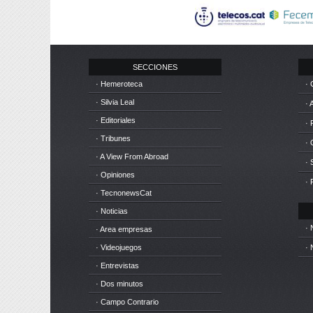
SECCIONES
· Hemeroteca
· 
· Silvia Leal
· 
· Editoriales
· 
· Tribunes
·
· A View From Abroad
· 
· Opiniones
· 
· TecnonewsCat
· Noticias
· 
· Area empresas
· Videojuegos
· 
· Entrevistas
· Dos minutos
· Campo Contrario