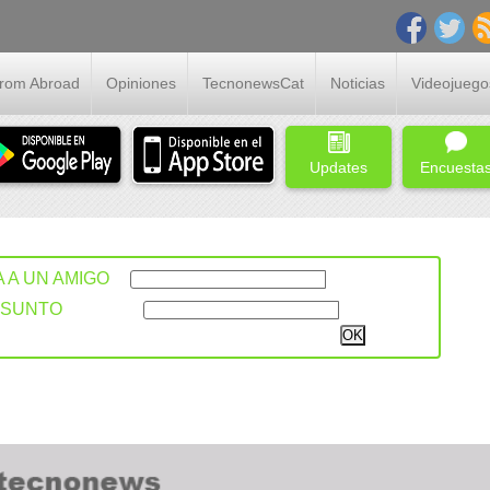
From Abroad
Opiniones
TecnonewsCat
Noticias
Videojuego
Updates
Encuesta
A A UN AMIGO
ASUNTO