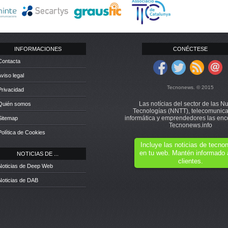
INFORMACIONES
CONÉCTESE
Contacta
Aviso legal
Tecnonews. © 2015
Privacidad
Las notícias del sector de las N
 Quién somos
Tecnologías (NNTT), telecomunica
informática y emprendedores las enc
Sitemap
Tecnonews.info
Política de Cookies
Incluye las noticias de tecn
en tu web. Mantén informado 
NOTICIAS DE ...
clientes.
Noticias de Deep Web
Noticias de DAB