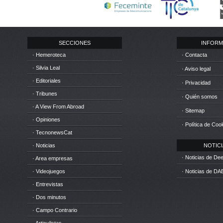
SECCIONES
INFORM
· Hemeroteca
· Contacta
· Silvia Leal
· Aviso legal
· Editoriales
· Privacidad
· Tribunes
· Quién somos
· A View From Abroad
· Sitemap
· Opiniones
· Política de Coo
· TecnonewsCat
· Noticias
NOTICIA
· Noticias de D
· Area empresas
· Videojuegos
· Noticias de DA
· Entrevistas
· Dos minutos
· Campo Contrario