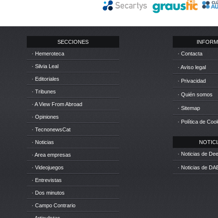
SECCIONES
INFORM
· Hemeroteca
· Contacta
· Silvia Leal
· Aviso legal
· Editoriales
· Privacidad
· Tribunes
· Quién somos
· A View From Abroad
· Sitemap
· Opiniones
· Política de Coo
· TecnonewsCat
· Noticias
NOTICIA
· Noticias de D
· Area empresas
· Videojuegos
· Noticias de DA
· Entrevistas
· Dos minutos
· Campo Contrario