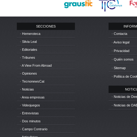
SECCIONES
INFORM
· Hemeroteca
· Contacta
· Silvia Leal
· Aviso legal
· Editoriales
· Privacidad
· Tribunes
· Quién somos
· A View From Abroad
· Sitemap
· Opiniones
· Política de Coo
· TecnonewsCat
· Noticias
NOTICIA
· Noticias de D
· Area empresas
· Videojuegos
· Noticias de DA
· Entrevistas
· Dos minutos
· Campo Contrario