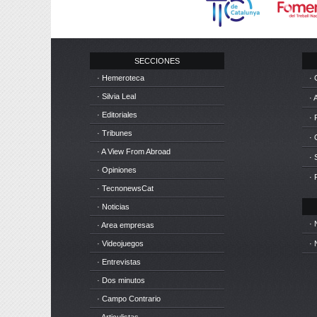
SECCIONES
· Hemeroteca
· 
· Silvia Leal
· 
· Editoriales
· 
· Tribunes
·
· A View From Abroad
· 
· Opiniones
· 
· TecnonewsCat
· Noticias
· 
· Area empresas
· Videojuegos
· 
· Entrevistas
· Dos minutos
· Campo Contrario