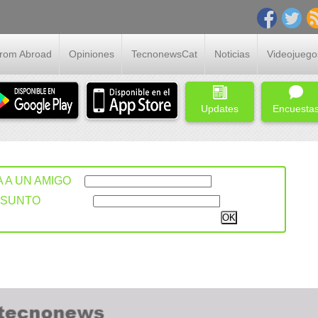
From Abroad
Opiniones
TecnonewsCat
Noticias
Videojuego
Updates
Encuesta
A A UN AMIGO
ASUNTO