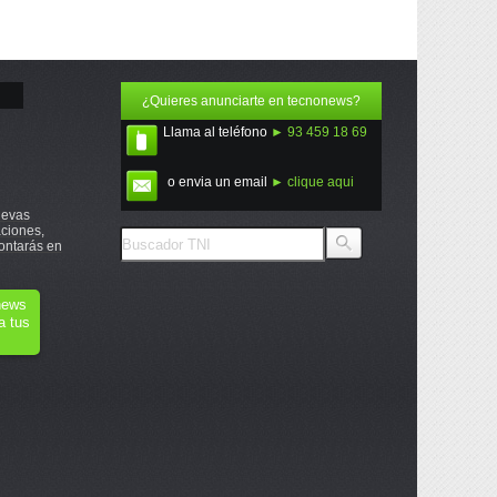
¿Quieres anunciarte en tecnonews?
Llama al teléfono
► 93 459 18 69
o envia un email
► clique aqui
uevas
ciones,
ontarás en
onews
a tus