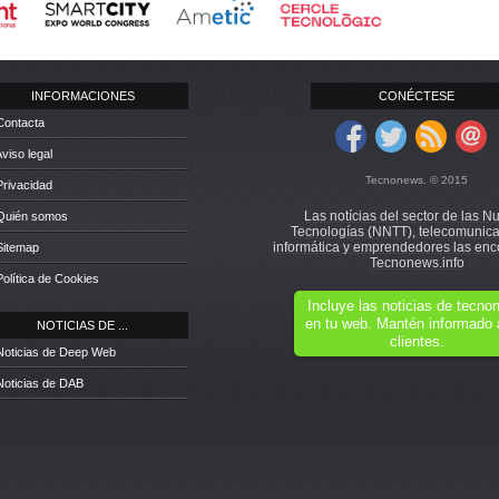
INFORMACIONES
CONÉCTESE
Contacta
Aviso legal
Tecnonews. © 2015
Privacidad
Las notícias del sector de las N
 Quién somos
Tecnologías (NNTT), telecomunica
informática y emprendedores las enc
Sitemap
Tecnonews.info
Política de Cookies
Incluye las noticias de tecn
en tu web. Mantén informado 
NOTICIAS DE ...
clientes.
Noticias de Deep Web
Noticias de DAB