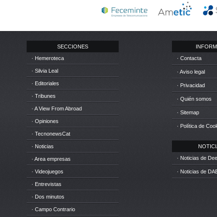
SECCIONES
INFORM
· Hemeroteca
· Contacta
· Silvia Leal
· Aviso legal
· Editoriales
· Privacidad
· Tribunes
· Quién somos
· A View From Abroad
· Sitemap
· Opiniones
· Política de Coo
· TecnonewsCat
· Noticias
NOTICIA
· Noticias de D
· Area empresas
· Videojuegos
· Noticias de DA
· Entrevistas
· Dos minutos
· Campo Contrario