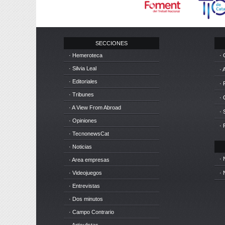
SECCIONES
· Hemeroteca
· 
· Silvia Leal
· 
· Editoriales
· 
· Tribunes
·
· A View From Abroad
· 
· Opiniones
· 
· TecnonewsCat
· Noticias
· 
· Area empresas
· Videojuegos
· 
· Entrevistas
· Dos minutos
· Campo Contrario