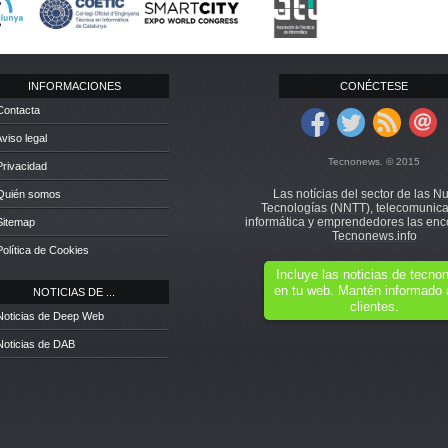
INFORMACIONES
CONÉCTESE
Contacta
Aviso legal
Tecnonews. © 2015
Privacidad
Las notícias del sector de las N
 Quién somos
Tecnologías (NNTT), telecomunica
informática y emprendedores las enc
Sitemap
Tecnonews.info
Política de Cookies
Incluye las noticias de tecn
en tu web. Mantén informado 
NOTICIAS DE ...
clientes.
Noticias de Deep Web
Noticias de DAB