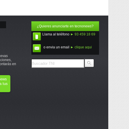
¿Quieres anunciarte en tecnonews?
Llama al teléfono
► 93 459 18 69
o envia un email
► clique aqui
uevas
ciones,
ontarás en
onews
a tus