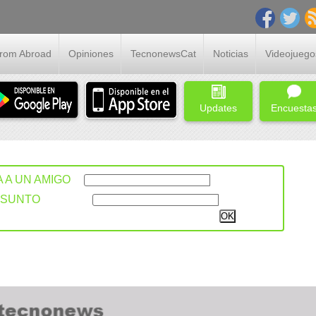
From Abroad
Opiniones
TecnonewsCat
Noticias
Videojuego
Updates
Encuesta
A A UN AMIGO
ASUNTO