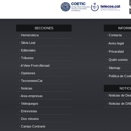
SECCIONES
INFORM
· Hemeroteca
· Contacta
· Silvia Leal
· Aviso legal
· Editoriales
· Privacidad
· Tribunes
· Quién somos
· A View From Abroad
· Sitemap
· Opiniones
· Política de Coo
· TecnonewsCat
· Noticias
NOTICIA
· Noticias de D
· Area empresas
· Videojuegos
· Noticias de DA
· Entrevistas
· Dos minutos
· Campo Contrario