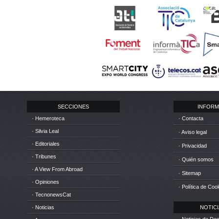
SECCIONES
INFORM
· Hemeroteca
· Contacta
· Silvia Leal
· Aviso legal
· Editoriales
· Privacidad
· Tribunes
· Quién somos
· A View From Abroad
· Sitemap
· Opiniones
· Política de Coo
· TecnonewsCat
· Noticias
NOTICIA