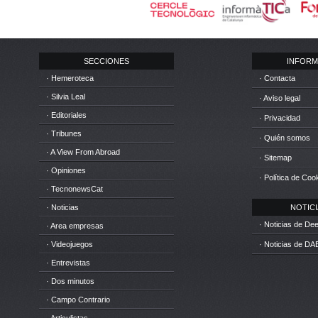
SECCIONES
INFORM
· Hemeroteca
· Contacta
· Silvia Leal
· Aviso legal
· Editoriales
· Privacidad
· Tribunes
· Quién somos
· A View From Abroad
· Sitemap
· Opiniones
· Política de Coo
· TecnonewsCat
· Noticias
NOTICIA
· Noticias de D
· Area empresas
· Videojuegos
· Noticias de DA
· Entrevistas
· Dos minutos
· Campo Contrario