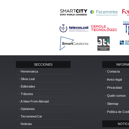
SECCIONES
INFORM
· Hemeroteca
· Contacta
· Silvia Leal
· Aviso legal
· Editoriales
· Privacidad
· Tribunes
· Quién somos
· A View From Abroad
· Sitemap
· Opiniones
· Política de Coo
· TecnonewsCat
· Noticias
NOTICIA