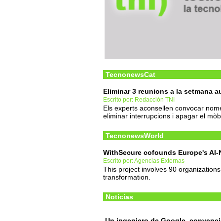
TecnonewsCat
Eliminar 3 reunions a la setmana a
Escrito por: Redacción TNI
Els experts aconsellen convocar només
eliminar interrupcions i apagar el mòbi
TecnonewsWorld
WithSecure cofounds Europe's AI-N
Escrito por: Agencias Externas
This project involves 90 organizations
transformation.
Noticias
Un ingeniero de Google, convenc