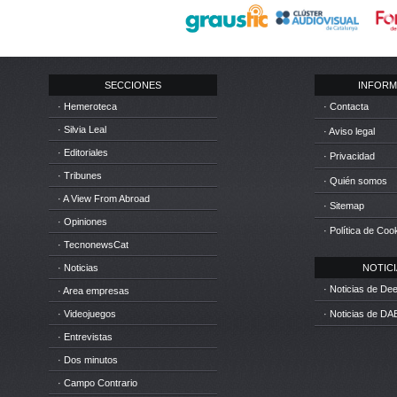
SECCIONES
INFORM
· Hemeroteca
· Contacta
· Silvia Leal
· Aviso legal
· Editoriales
· Privacidad
· Tribunes
· Quién somos
· A View From Abroad
· Sitemap
· Opiniones
· Política de Coo
· TecnonewsCat
· Noticias
NOTICIA
· Noticias de D
· Area empresas
· Videojuegos
· Noticias de DA
· Entrevistas
· Dos minutos
· Campo Contrario