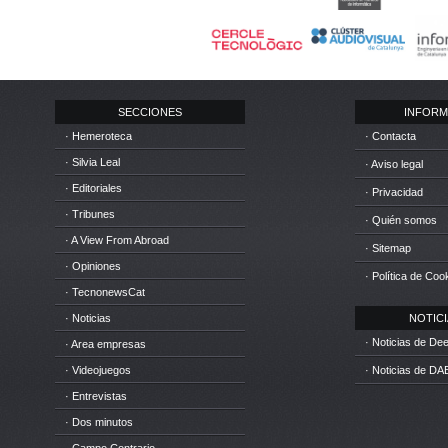
SECCIONES
INFORM
· Hemeroteca
· Contacta
· Silvia Leal
· Aviso legal
· Editoriales
· Privacidad
· Tribunes
· Quién somos
· A View From Abroad
· Sitemap
· Opiniones
· Política de Coo
· TecnonewsCat
· Noticias
NOTICIA
· Noticias de D
· Area empresas
· Videojuegos
· Noticias de DA
· Entrevistas
· Dos minutos