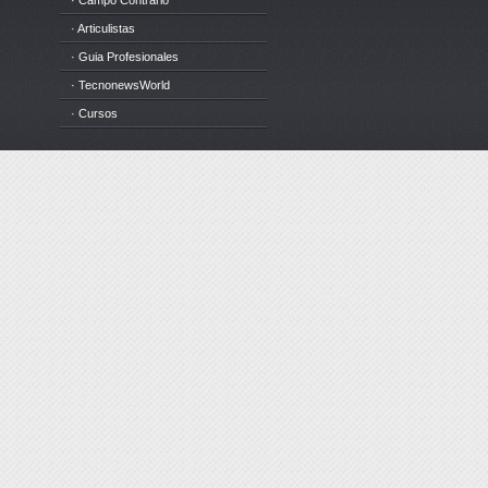
· Campo Contrario
· Articulistas
· Guia Profesionales
· TecnonewsWorld
· Cursos