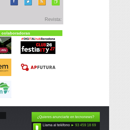
Revista:
 colaboradoras
¿Quieres anunciarte en tecnonews?
Llama al teléfono
► 93 459 18 69