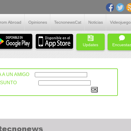
From Abroad
Opiniones
TecnonewsCat
Noticias
Videojuego
Updates
Encuesta
A A UN AMIGO
ASUNTO