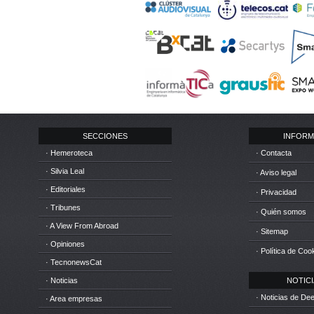
SECCIONES
INFORM
· Hemeroteca
· Contacta
· Silvia Leal
· Aviso legal
· Editoriales
· Privacidad
· Tribunes
· Quién somos
· A View From Abroad
· Sitemap
· Opiniones
· Política de Coo
· TecnonewsCat
· Noticias
NOTICIA
· Noticias de D
· Area empresas