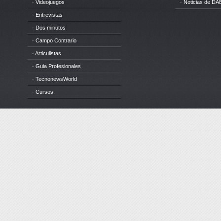
· Videojuegos
· Noticias de DA
· Entrevistas
· Dos minutos
· Campo Contrario
· Articulistas
· Guia Profesionales
· TecnonewsWorld
· Cursos