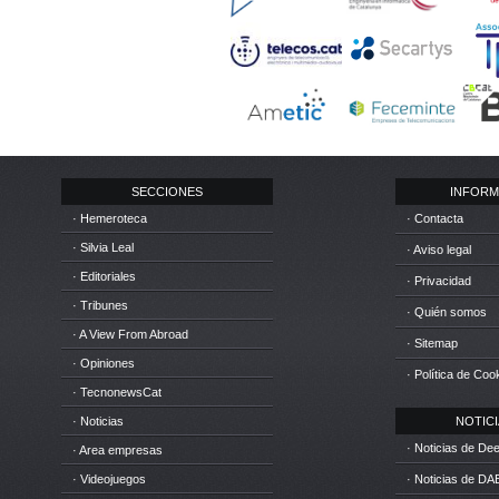
SECCIONES
INFORM
· Hemeroteca
· Contacta
· Silvia Leal
· Aviso legal
· Editoriales
· Privacidad
· Tribunes
· Quién somos
· A View From Abroad
· Sitemap
· Opiniones
· Política de Coo
· TecnonewsCat
· Noticias
NOTICIA
· Noticias de D
· Area empresas
· Videojuegos
· Noticias de DA