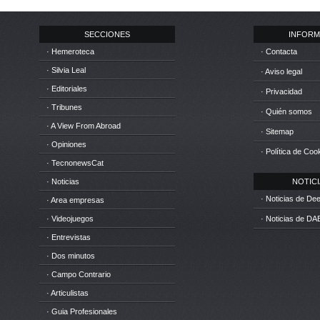
SECCIONES
INFORM
· Hemeroteca
· Contacta
· Silvia Leal
· Aviso legal
· Editoriales
· Privacidad
· Tribunes
· Quién somos
· A View From Abroad
· Sitemap
· Opiniones
· Política de Coo
· TecnonewsCat
· Noticias
NOTICIA
· Noticias de D
· Area empresas
· Videojuegos
· Noticias de DA
· Entrevistas
· Dos minutos
· Campo Contrario
· Articulistas
· Guia Profesionales