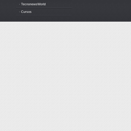
· TecnonewsWorld
· Cursos