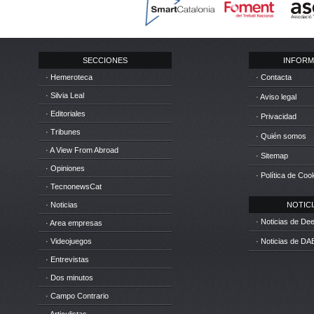
SECCIONES
INFORM
· Hemeroteca
· Contacta
· Silvia Leal
· Aviso legal
· Editoriales
· Privacidad
· Tribunes
· Quién somos
· A View From Abroad
· Sitemap
· Opiniones
· Política de Coo
· TecnonewsCat
· Noticias
NOTICIA
· Noticias de D
· Area empresas
· Videojuegos
· Noticias de DA
· Entrevistas
· Dos minutos
· Campo Contrario