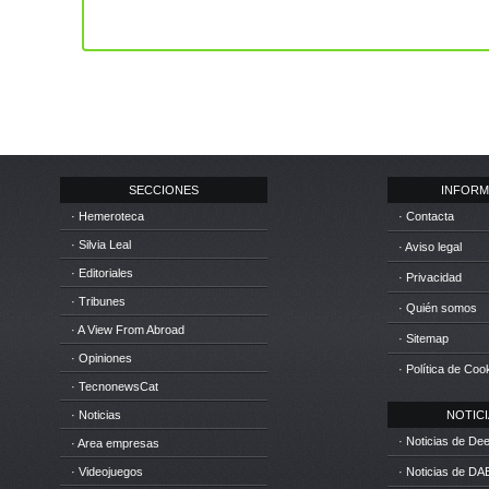
SECCIONES
INFORM
· Hemeroteca
· Contacta
· Silvia Leal
· Aviso legal
· Editoriales
· Privacidad
· Tribunes
· Quién somos
· A View From Abroad
· Sitemap
· Opiniones
· Política de Coo
· TecnonewsCat
· Noticias
NOTICIA
· Noticias de D
· Area empresas
· Videojuegos
· Noticias de DA