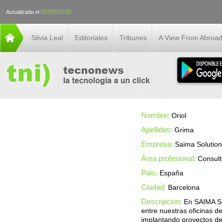
03/08/2026
Actualizado el
Silvia Leal
Editoriales
Tribunes
A View From Abroa
Nombre:
Oriol
Apellidos:
Grima
Empresa:
Saima Solutio
Àrea profesional:
Consult
Pais:
España
Ciudad:
Barcelona
Descripcion:
En SAIMA So
entre nuestras oficinas 
implantando proyectos de