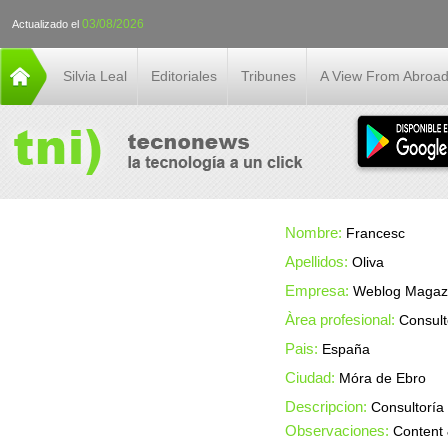
03/08/2026
Actualizado el
Silvia Leal
Editoriales
Tribunes
A View From Abroa
Nombre:
Francesc
Apellidos:
Oliva
Empresa:
Weblog Magazi
Àrea profesional:
Consult
Pais:
España
Ciudad:
Móra de Ebro
Descripcion:
Consultoría
Observaciones:
Content