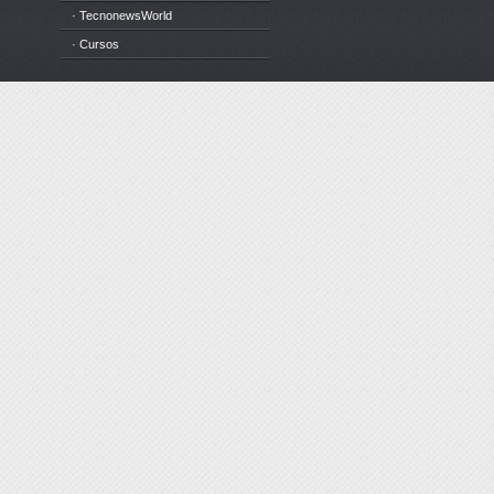
· TecnonewsWorld
· Cursos