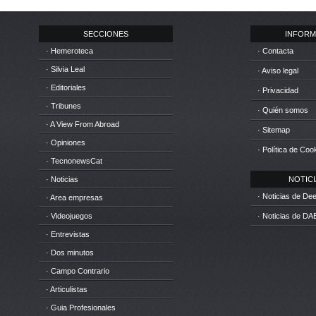
SECCIONES
INFORM
· Hemeroteca
· Contacta
· Silvia Leal
· Aviso legal
· Editoriales
· Privacidad
· Tribunes
· Quién somos
· A View From Abroad
· Sitemap
· Opiniones
· Política de Coo
· TecnonewsCat
· Noticias
NOTICIA
· Noticias de D
· Area empresas
· Videojuegos
· Noticias de DA
· Entrevistas
· Dos minutos
· Campo Contrario
· Articulistas
· Guia Profesionales