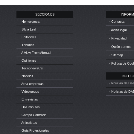
SECCIONES
INFORM
· Hemeroteca
· Contacta
· Silvia Leal
· Aviso legal
· Editoriales
· Privacidad
· Tribunes
· Quién somos
· A View From Abroad
· Sitemap
· Opiniones
· Política de Coo
· TecnonewsCat
· Noticias
NOTICIA
· Noticias de D
· Area empresas
· Videojuegos
· Noticias de DA
· Entrevistas
· Dos minutos
· Campo Contrario
· Articulistas
· Guia Profesionales