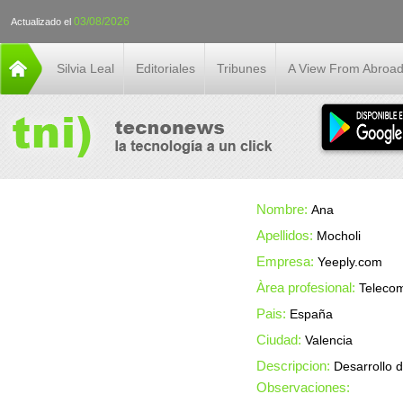
03/08/2026
Actualizado el
Silvia Leal
Editoriales
Tribunes
A View From Abroa
Nombre:
Ana
Apellidos:
Mocholi
Empresa:
Yeeply.com
Àrea profesional:
Teleco
Pais:
España
Ciudad:
Valencia
Descripcion:
Desarrollo 
Observaciones: