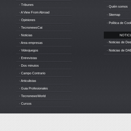
· Tribunes
· Quién somos
· A View From Abroad
· Sitemap
· Opiniones
· Política de Coo
· TecnonewsCat
· Noticias
NOTICIA
· Noticias de D
· Area empresas
· Videojuegos
· Noticias de DA
· Entrevistas
· Dos minutos
· Campo Contrario
· Articulistas
· Guia Profesionales
· TecnonewsWorld
· Cursos