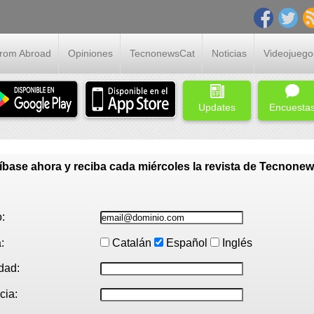
From Abroad
Opiniones
TecnonewsCat
Noticias
Videojuego
Updates
Encuesta
íbase ahora y reciba cada miércoles la revista de Tecnone
:
:
Catalán
Español
Inglés
dad:
cia: