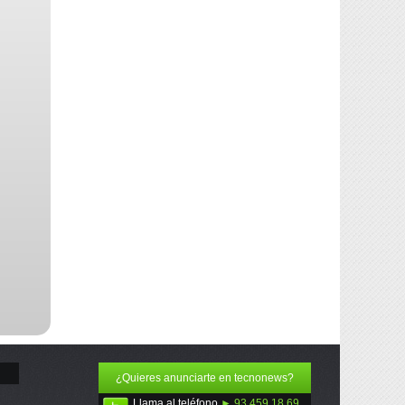
¿Quieres anunciarte en tecnonews?
Llama al teléfono
► 93 459 18 69