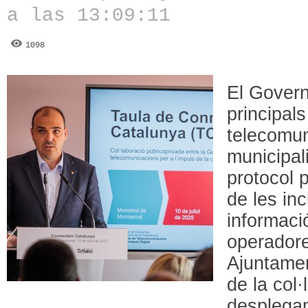
a las 13:09:11
1098
El Govern
principal
telecomun
municipal
protocol p
de les in
informaci
operadore
Ajuntamen
de la col·
desplegam