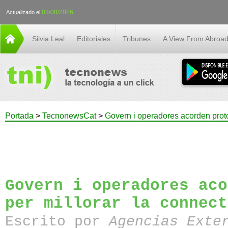
03/08/2026
Actualizado el
Silvia Leal
Editoriales
Tribunes
A View From Abroa
Portada
>
TecnonewsCat
>
Govern i operadores acorden protoc
Govern i operadores aco
per millorar la connect
Escrito por
Agencias Exte