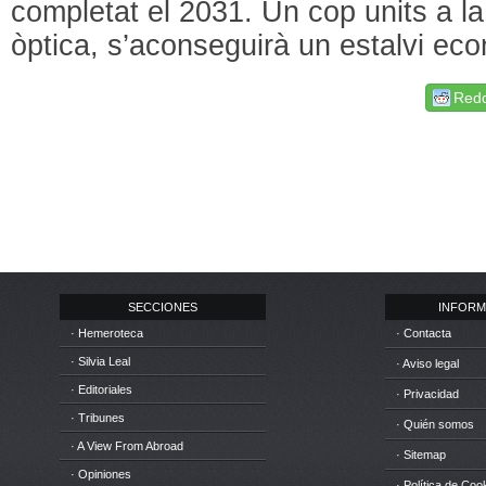
completat el 2031. Un cop units a la
òptica, s’aconseguirà un estalvi ec
Redd
SECCIONES
INFORM
· Hemeroteca
· Contacta
· Silvia Leal
· Aviso legal
· Editoriales
· Privacidad
· Tribunes
· Quién somos
· A View From Abroad
· Sitemap
· Opiniones
· Política de Coo