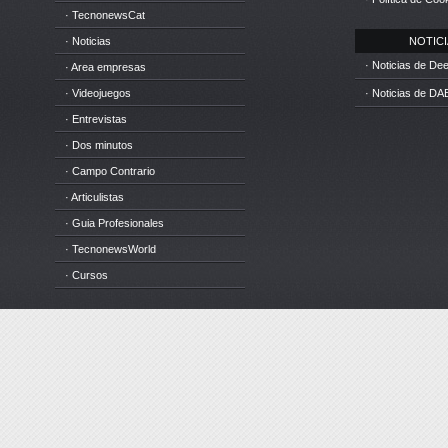
· TecnonewsCat
· Noticias
NOTICIA
· Noticias de D
· Area empresas
· Videojuegos
· Noticias de DA
· Entrevistas
· Dos minutos
· Campo Contrario
· Articulistas
· Guia Profesionales
· TecnonewsWorld
· Cursos