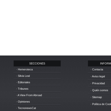
SECCIONES
INFORM
· Hemeroteca
· Contacta
· Silvia Leal
· Aviso legal
· Editoriales
· Privacidad
· Tribunes
· Quién somos
· A View From Abroad
· Sitemap
· Opiniones
· Política de Coo
· TecnonewsCat