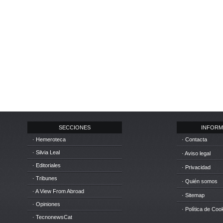
SECCIONES
INFORM
· Hemeroteca
· Contacta
· Silvia Leal
· Aviso legal
· Editoriales
· Privacidad
· Tribunes
· Quién somos
· A View From Abroad
· Sitemap
· Opiniones
· Política de Coo
· TecnonewsCat