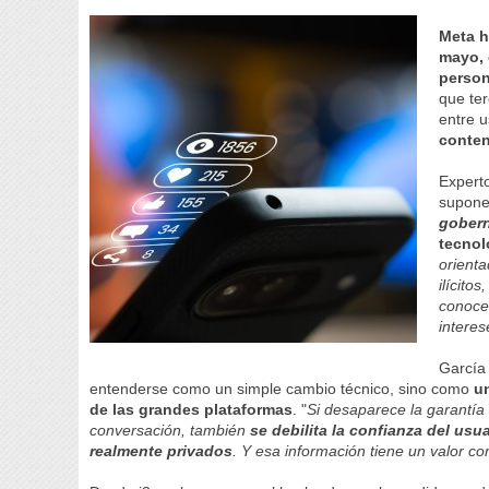
Meta h
mayo, 
person
que te
entre 
conten
Experto
supone
gobern
tecno
orienta
ilícito
conoce
interes
García 
entenderse como un simple cambio técnico, sino como
u
de las grandes plataformas
. "
Si desaparece la garantía
conversación, también
se debilita la confianza del us
realmente privados
. Y esa información tiene un valor co