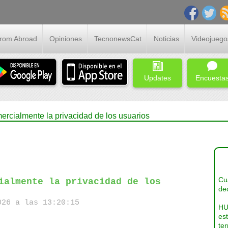
From Abroad
Opiniones
TecnonewsCat
Noticias
Videojuego
Updates
Encuesta
ercialmente la privacidad de los usuarios
Cua
ialmente la privacidad de los
dec
26 a las 13:20:15
HU
es
ter