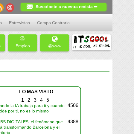
Suscríbete a nuestra revista ➨
s
Entrevistas
Campo Contrario
s
Empleo
@www
LO MAS VISTO
1
2
3
4
5
4506
ndo la IA trabaja para ti y cuando
ide por ti, no es lo mismo
4388
BS DIGITALES: el fenómeno que
tá transformando Barcelona y el
ritorio