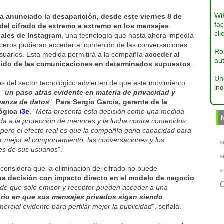
Wi
a anunciado la desaparición, desde este viernes 8 de
fac
del cifrado de extremo a extremo en los mensajes
cli
ales de Instagram
, una tecnología que hasta ahora impedía
rceros pudieran acceder al contenido de las conversaciones
Ro
usuarios. Esta medida permitirá a la compañía
acceder al
aut
ido de las comunicaciones en determinados supuestos
.
Un
s del sector tecnológico advierten de que este movimiento
ind
 "
un paso atrás evidente en materia de privacidad y
anza de datos
".
Para Sergio García, gerente de la
lógica
i3e
, "
Meta presenta esta decisión como una medida
da a la protección de menores y la lucha contra contenidos
s, pero el efecto real es que la compañía gana capacidad para
r mejor el comportamiento, las conversaciones y los
s
es de sus usuarios
".
s
considera que la eliminación del cifrado no puede
te
na decisión con impacto directo en el modelo de negocio
 de que solo emisor y receptor pueden acceder a una
uario en que sus mensajes privados sigan siendo
mercial evidente para perfilar mejor la publicidad
", señala.