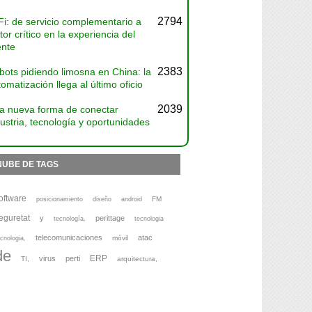
2794
Fi: de servicio complementario a
tor crítico en la experiencia del
ente
2383
bots pidiendo limosna en China: la
omatización llega al último oficio
2039
a nueva forma de conectar
ustria, tecnología y oportunidades
NUBE DE TAGS
oftware
FM
posicionamiento
diseño
android
eguretat
y
perittage
tecnología,
tecnologia
telecomunicaciones
atac
móvil
cnologia,
de
ERP
virus
perti
TI,
arquitectura,