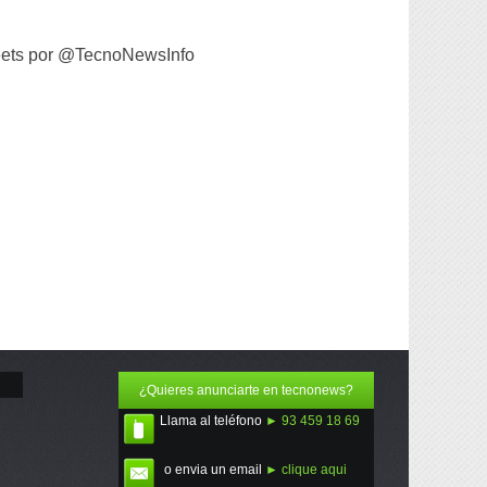
ets por @TecnoNewsInfo
¿Quieres anunciarte en tecnonews?
Llama al teléfono
► 93 459 18 69
o envia un email
► clique aqui