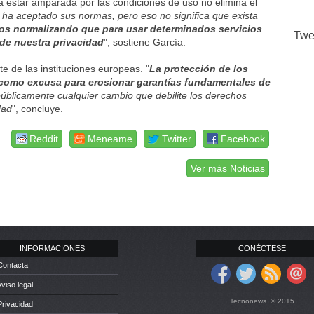
 estar amparada por las condiciones de uso no elimina el
ha aceptado sus normas, pero eso no significa que exista
os normalizando que para usar determinados servicios
Twe
de nuestra privacidad
", sostiene García.
e de las instituciones europeas. "
La protección de los
 como excusa para erosionar garantías fundamentales de
públicamente cualquier cambio que debilite los derechos
dad
", concluye.
Reddit
Meneame
Twitter
Facebook
Ver más Noticias
INFORMACIONES
CONÉCTESE
Contacta
Aviso legal
Tecnonews. © 2015
Privacidad