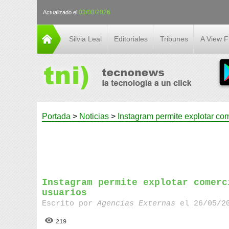
03/08/2026
Actualizado el
Silvia Leal
Editoriales
Tribunes
A View 
Portada
>
Noticias
>
Instagram permite explotar com
Instagram permite explotar comerc
usuarios
Escrito por
Agencias Externas
el 26/05/20
219