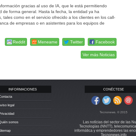
formación gracias al uso de IA, que le está permitiendo
dad de forma general. Hasta la fecha, la entidad ya ha
 tales como en el servicio ofrecido a los clientes en los call-
anca de empresas o en asistentes para los equipos de
Reddit
Meneame
Twitter
Facebook
Ver más Noticias
INFORMACIONES
CONÉCTESE
Contacta
Aviso legal
Tecnonews. © 2015
Privacidad
Las notícias del sector de las N
 Quién somos
Tecnologías (NNTT), telecomunica
informática y emprendedores las enc
Sitemap
Tecnonews.info