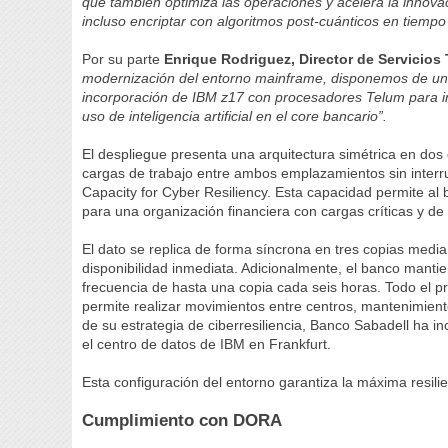
que también optimiza las operaciones y acelera la innovac
incluso encriptar con algoritmos post-cuánticos en tiempo
Por su parte
Enrique Rodriguez, Director de Servicio
modernización del entorno mainframe, disponemos de una p
incorporación de IBM z17 con procesadores Telum para i
uso de inteligencia artificial en el core bancario”.
El despliegue presenta una arquitectura simétrica en dos
cargas de trabajo entre ambos emplazamientos sin interru
Capacity for Cyber Resiliency. Esta capacidad permite al 
para una organización financiera con cargas críticas y de a
El dato se replica de forma síncrona en tres copias me
disponibilidad inmediata. Adicionalmente, el banco manti
frecuencia de hasta una copia cada seis horas. Todo el
permite realizar movimientos entre centros, mantenimient
de su estrategia de ciberresiliencia, Banco Sabadell ha 
el centro de datos de IBM en Frankfurt.
Esta configuración del entorno garantiza la máxima resil
Cumplimiento con DORA