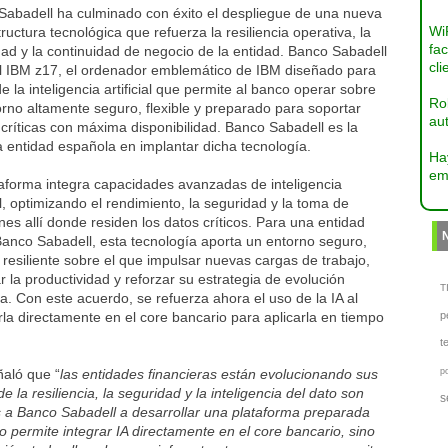
Sabadell ha culminado con éxito el despliegue de una nueva
Wi
tructura tecnológica que refuerza la resiliencia operativa, la
fac
ad y la continuidad de negocio de la entidad. Banco Sabadell
cli
 el IBM z17, el ordenador emblemático de IBM diseñado para
de la inteligencia artificial que permite al banco operar sobre
Ro
rno altamente seguro, flexible y preparado para soportar
aut
críticas con máxima disponibilidad. Banco Sabadell es la
 entidad española en implantar dicha tecnología.
Ha
em
taforma integra capacidades avanzadas de inteligencia
ial, optimizando el rendimiento, la seguridad y la toma de
nes allí donde residen los datos críticos. Para una entidad
anco Sabadell, esta tecnología aporta un entorno seguro,
y resiliente sobre el que impulsar nuevas cargas de trabajo,
r la productividad y reforzar su estrategia de evolución
TI
a. Con este acuerdo, se refuerza ahora el uso de la IA al
rla directamente en el core bancario para aplicarla en tiempo
p
t
aló que “
las entidades financieras están evolucionando sus
p
 la resiliencia, la seguridad y la inteligencia del dato son
s
 a Banco Sabadell a desarrollar una plataforma preparada
solo permite integrar IA directamente en el core bancario, sino