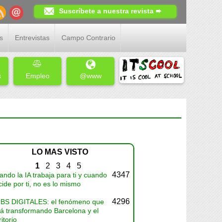
Suscríbete a nuestra revista ➨
s
Entrevistas
Campo Contrario
s
Empleo
@www
LO MAS VISTO
1
2
3
4
5
4347
ndo la IA trabaja para ti y cuando
ide por ti, no es lo mismo
4296
BS DIGITALES: el fenómeno que
tá transformando Barcelona y el
ritorio