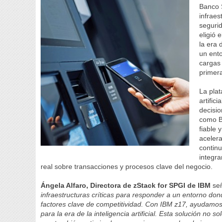
Banco 
infraes
segurid
eligió
la era 
un ento
cargas 
primera
La pla
artific
decisio
como B
fiable 
acelera
continu
integra
real sobre transacciones y procesos clave del negocio.
Ángela Alfaro, Directora de zStack for SPGI de IBM
señ
infraestructuras críticas para responder a un entorno donde
factores clave de competitividad. Con IBM z17, ayudamos
para la era de la inteligencia artificial. Esta solución no 