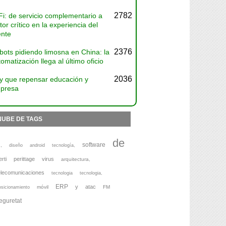
2782
Fi: de servicio complementario a
tor crítico en la experiencia del
ente
2376
bots pidiendo limosna en China: la
omatización llega al último oficio
2036
y que repensar educación y
presa
NUBE DE TAGS
de
software
,
diseño
android
tecnología,
erti
perittage
virus
arquitectura,
elecomunicaciones
tecnologia
tecnologia,
ERP
y
atac
móvil
FM
osicionamiento
eguretat