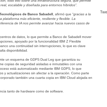
ión, todo ello sobre una infraestructura segura, que permite
 real, escalable y diseñada para entornos híbridos”.
Twe
s Tecnológicos de Banco Sabadell
, afirmó que
“gracias a la
lataforma más eficiente, resiliente y flexible. La
nferencia de IA nos permite avanzar hacia nuevos casos de
 centros de datos, lo que permite a Banco de Sabadell mover
pciones, apoyado por la funcionalidad IBM Z Flexible
banco una continuidad sin interrupciones, lo que es clave
lta disponibilidad.
diante un esquema de GDPS Dual Leg que garantiza su
ene copias de seguridad aisladas e inmutables con una
 proceso está automatizado mediante IBM GDPS, lo que
os y actualizaciones sin afectar a la operación. Como parte
incorporado también una cuarta copia en IBM Cloud alojada en
iencia tanto de hardware como de software.