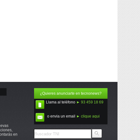
¿Quieres anunciarte en tecnonews?
Llama al teléfono
► 93 459 18 69
o envia un email
► clique aqui
uevas
ciones,
ontarás en