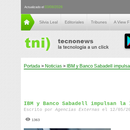
03/08/2026
Actualizado el
Silvia Leal
Editoriales
Tribunes
A View 
Portada
>
Noticias
>
IBM y Banco Sabadell impulsan
IBM y Banco Sabadell impulsan la 
Escrito por
Agencias Externas
el 12/05/20
1363