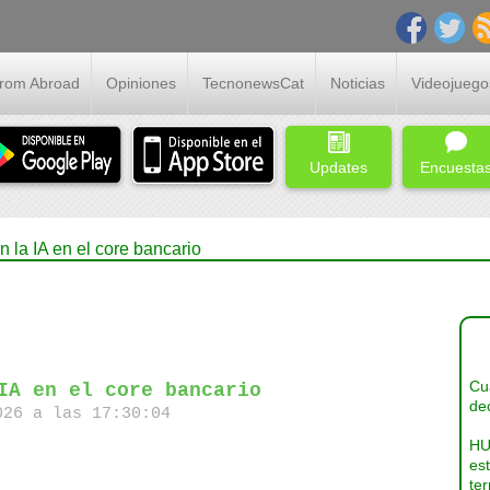
From Abroad
Opiniones
TecnonewsCat
Noticias
Videojuego
Updates
Encuesta
 la IA en el core bancario
Cua
IA en el core bancario
dec
26 a las 17:30:04
HU
es
ter