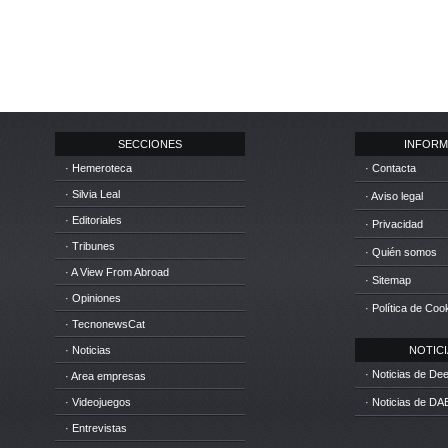
SECCIONES
INFORM
· Hemeroteca
· Contacta
· Silvia Leal
· Aviso legal
· Editoriales
· Privacidad
· Tribunes
· Quién somos
· A View From Abroad
· Sitemap
· Opiniones
· Política de Coo
· TecnonewsCat
· Noticias
NOTICIA
· Noticias de D
· Area empresas
· Videojuegos
· Noticias de DA
· Entrevistas