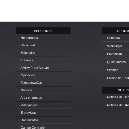
SECCIONES
INFORM
· Hemeroteca
· Contacta
· Silvia Leal
· Aviso legal
· Editoriales
· Privacidad
· Tribunes
· Quién somos
· A View From Abroad
· Sitemap
· Opiniones
· Política de Coo
· TecnonewsCat
· Noticias
NOTICIA
· Noticias de D
· Area empresas
· Videojuegos
· Noticias de DA
· Entrevistas
· Dos minutos
· Campo Contrario