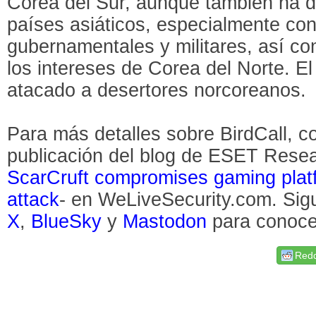
Corea del Sur, aunque también ha di
países asiáticos, especialmente con
gubernamentales y militares, así c
los intereses de Corea del Norte. E
atacado a desertores norcoreanos.
Para más detalles sobre BirdCall, co
publicación del blog de ESET Resea
ScarCruft compromises gaming platf
attack
- en WeLiveSecurity.com. Si
X
,
BlueSky
y
Mastodon
para conoce
Redd