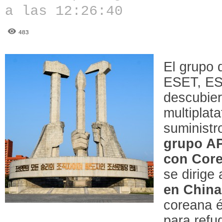
a las 12:26:40
483
El grupo 
ESET, ES
descubier
multiplat
suministr
grupo AP
con Core
se dirige 
en China
coreana é
para refu