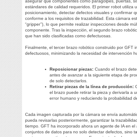
asegurar que componentes como paragolpes, puertas, sis
estándares de calidad requeridos. El primer robot utiliza 
posicionamiento, detectar defectos visuales y confirmar q
conforme a los requisitos de trazabilidad. Esta cámara está
“gripper”), lo que permite realizar inspecciones desde mú
componente. Tras la inspección, el segundo brazo robótic
que han sido clasificadas como defectuosas.
Finalmente, el tercer brazo robótico construido por GFT i
defectuosos, minimizando la necesidad de intervención h
Reposicionar piezas:
Cuando el brazo detec
antes de avanzar a la siguiente etapa de pr
de solo detectarlos.
Retirar piezas de la línea de producción:
C
el brazo puede retirar la pieza y derivarla a
error humano y reduciendo la probabilidad de
Cada imagen capturada por la cámara se envía automáti
pueda revisarlas posteriormente, garantizar la trazabilidad
tiempo. GFT ha incorporado ahora un agente de IA en el a
conjuntos de datos para no solo detectar defectos, sino t