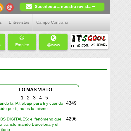
Suscríbete a nuestra revista ➨
s
Entrevistas
Campo Contrario
s
Empleo
@www
LO MAS VISTO
1
2
3
4
5
4349
ndo la IA trabaja para ti y cuando
ide por ti, no es lo mismo
4296
BS DIGITALES: el fenómeno que
tá transformando Barcelona y el
ritorio