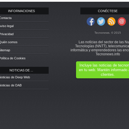
INFORMACIONES
CONÉCTESE
Contacta
Aviso legal
Tecnonews. © 2015
Privacidad
Las notícias del sector de las N
 Quién somos
Tecnologías (NNTT), telecomunica
informática y emprendedores las enc
Sitemap
Tecnonews.info
Política de Cookies
Incluye las noticias de tecn
en tu web. Mantén informado 
NOTICIAS DE ...
clientes.
Noticias de Deep Web
Noticias de DAB