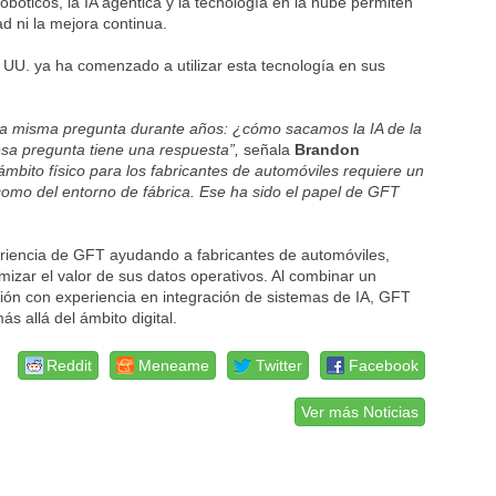
obóticos, la IA agéntica y la tecnología en la nube permiten
d ni la mejora continua.
 UU. ya ha comenzado a utilizar esta tecnología en sus
 la misma pregunta durante años: ¿cómo sacamos la IA de la
esa pregunta tiene una respuesta”,
señala
Brandon
l ámbito físico para los fabricantes de automóviles requiere un
como del entorno de fábrica. Ese ha sido el papel de GFT
riencia de GFT ayudando a fabricantes de automóviles,
zar el valor de sus datos operativos. Al combinar un
ción con experiencia en integración de sistemas de IA, GFT
más allá del ámbito digital.
Reddit
Meneame
Twitter
Facebook
Ver más Noticias