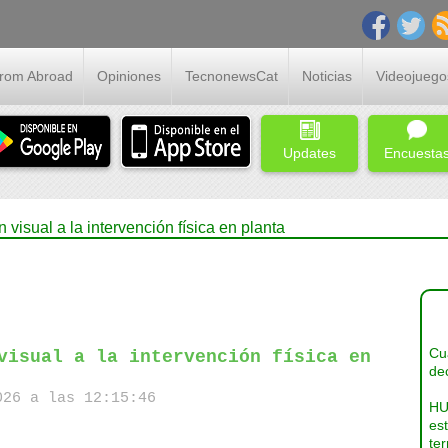
From Abroad
Opiniones
TecnonewsCat
Noticias
Videojuego
Updates
Encuesta
 visual a la intervención física en planta
Cua
visual a la intervención física en
dec
26 a las 12:15:46
HU
es
ter