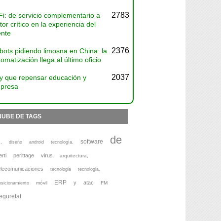
2783
Fi: de servicio complementario a
tor crítico en la experiencia del
ente
2376
bots pidiendo limosna en China: la
omatización llega al último oficio
2037
y que repensar educación y
presa
NUBE DE TAGS
de
software
,
diseño
android
tecnología,
erti
perittage
virus
arquitectura,
elecomunicaciones
tecnologia
tecnologia,
ERP
y
atac
móvil
FM
osicionamiento
eguretat