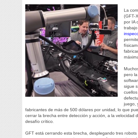
La com
(GFT-X
por IA 
trabaj
inspecc
permite
físicam
fabrica
máxima
Muchos 
pero la
softwa
sigue s
cuellos
defect
juego, 
fabricantes de más de 500 dólares por unidad, lo que pue
cerrar la brecha entre detección y acción, a la velocida
desafío crítico.
GFT está cerrando esta brecha, desplegando tres robots d