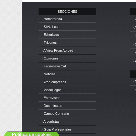
SECCIONES
· Hemeroteca
· 
· Silvia Leal
· 
· Editoriales
· 
· Tribunes
·
· A View From Abroad
· 
· Opiniones
· 
· TecnonewsCat
· Noticias
· 
· Area empresas
· Videojuegos
· 
· Entrevistas
· Dos minutos
· Campo Contrario
· Articulistas
· Guia Profesionales
Política de cookies