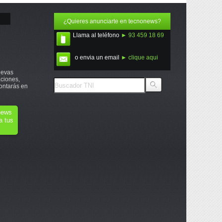
¿Quieres anunciarte en tecnonews?
Llama al teléfono
► 93 459 18 69
o envia un email
► clique aqui
uevas
ciones,
ontarás en
onews
a tus