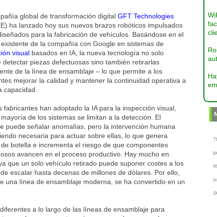
Wi
pañía global de transformación digital
GFT Technologies
fac
E) ha lanzado hoy sus nuevos brazos robóticos impulsados
cli
diseñados para la fabricación de vehículos. Basándose en el
o existente de la compañía con Google en sistemas de
Ro
ión visual
basados en IA, la nueva tecnología no solo
aut
 detectar piezas defectuosas sino también retirarlas
ente de la línea de ensamblaje – lo que permite a los
Ha
ntes mejorar la calidad y mantener la continuidad operativa a
em
 capacidad.
fabricantes han adoptado la IA para la inspección visual,
 mayoría de los sistemas se limitan a la detección. El
re puede señalar anomalías, pero la intervención humana
iendo necesaria para actuar sobre ellas, lo que genera
TI
 de botella e incrementa el riesgo de que componentes
p
uosos avancen en el proceso productivo. Hay mucho en
ya que un solo vehículo retirado puede suponer costes a los
t
de escalar hasta decenas de millones de dólares. Por ello,
p
d de una línea de ensamblaje moderna, se ha convertido en un
s
iferentes a lo largo de las líneas de ensamblaje para