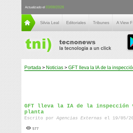
03/08/2026
Actualizado el
Silvia Leal
Editoriales
Tribunes
A View 
Portada
>
Noticias
>
GFT lleva la IA de la inspección
GFT lleva la IA de la inspección 
planta
Escrito por
Agencias Externas
el 19/05/20
577