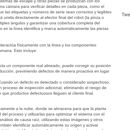
temas de escape y otras piezas se produzcan con los
una cámara para verificar detalles en cada pieza, como el
ue las etiquetas y números de serie sean correctos y legibles
Twe
 unida directamente al efector final del robot (la pinza o
ltiples ángulos y garantizar una cobertura completa del
o en la línea identifica y marca automáticamente las piezas
nteractúa físicamente con la línea y los componentes
umana. Esto incluye:
ta un componente mal alineado, puede corregir su posición
oducción, previniendo defectos de manera proactiva en lugar
uando un defecto es detectado o considerado sospechoso,
 un proceso de inspección adicional, eliminando el riesgo de
 que productos defectuosos lleguen al cliente final.
camente a la nube, donde se almacena para que la planta
 del proceso y utilizarlas para optimizar el sistema con el
nálisis de causa raíz, utilizando estas imágenes y otros
ambién identificar automáticamente su origen y activar