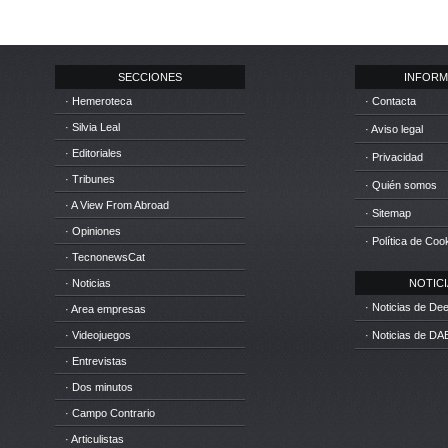
SECCIONES
INFORM
· Hemeroteca
· Contacta
· Silvia Leal
· Aviso legal
· Editoriales
· Privacidad
· Tribunes
· Quién somos
· A View From Abroad
· Sitemap
· Opiniones
· Política de Coo
· TecnonewsCat
· Noticias
NOTICIA
· Noticias de D
· Area empresas
· Videojuegos
· Noticias de DA
· Entrevistas
· Dos minutos
· Campo Contrario
· Articulistas