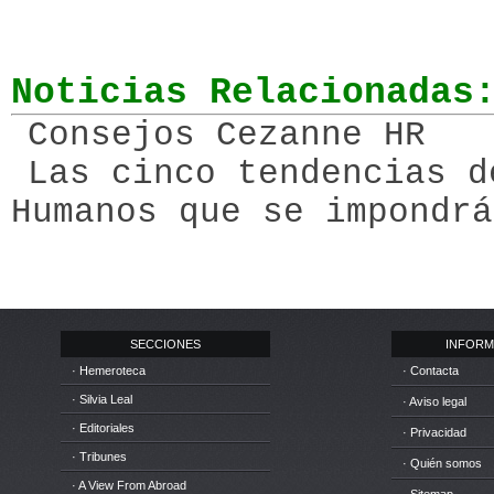
Noticias Relacionadas
Consejos Cezanne HR
Las cinco tendencias d
Humanos que se impondrá
SECCIONES
INFORM
· Hemeroteca
· Contacta
· Silvia Leal
· Aviso legal
· Editoriales
· Privacidad
· Tribunes
· Quién somos
· A View From Abroad