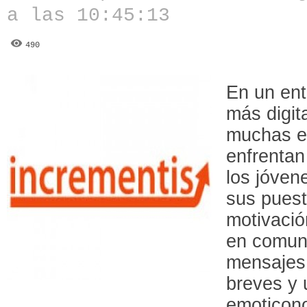
a las 10:45:13
490
En un ent
más digit
muchas e
enfrentan
los jóven
sus puest
motivació
en comuni
mensajes 
breves y 
emoticon