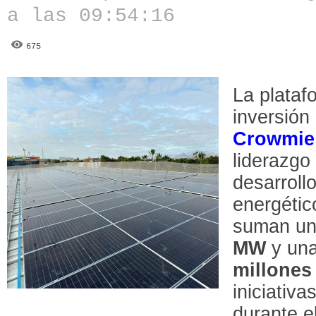
a las 09:54:16
675
La plataf
inversión
Crowmie
liderazgo 
desarroll
energétic
suman una
MW
y una
millones
iniciativa
durante e