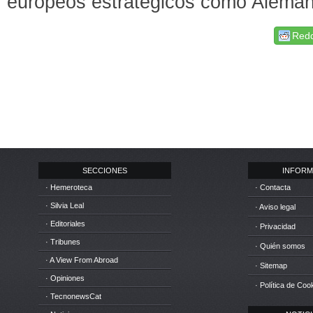
europeos estratégicos como Aleman
Redd
SECCIONES
INFORM
· Hemeroteca
· Contacta
· Silvia Leal
· Aviso legal
· Editoriales
· Privacidad
· Tribunes
· Quién somos
· A View From Abroad
· Sitemap
· Opiniones
· Política de Coo
· TecnonewsCat