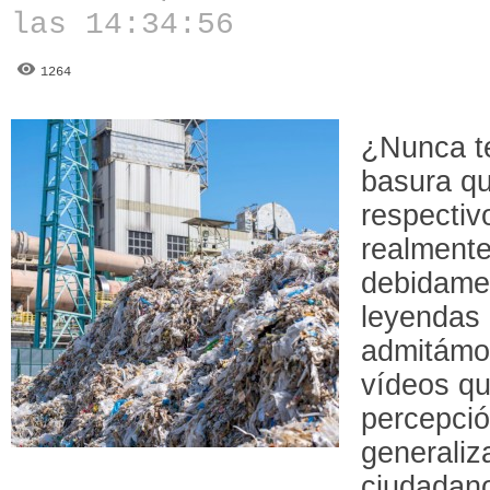
las 14:34:56
1264
¿Nunca te
basura qu
respectiv
realment
debidamen
leyendas 
admitámo
vídeos qu
percepció
generaliz
ciudadan