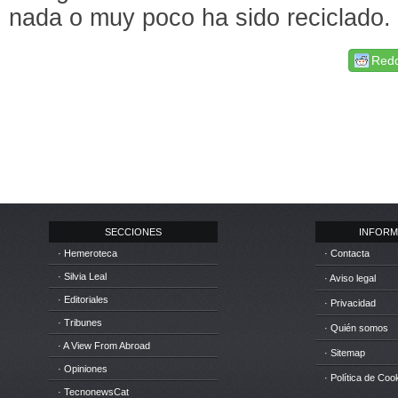
nada o muy poco ha sido reciclado.
Redd
SECCIONES
INFORM
· Hemeroteca
· Contacta
· Silvia Leal
· Aviso legal
· Editoriales
· Privacidad
· Tribunes
· Quién somos
· A View From Abroad
· Sitemap
· Opiniones
· Política de Coo
· TecnonewsCat