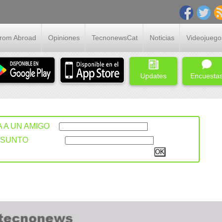
From Abroad
Opiniones
TecnonewsCat
Noticias
Videojuego
Updates
Encuesta
A A UN AMIGO
ASUNTO