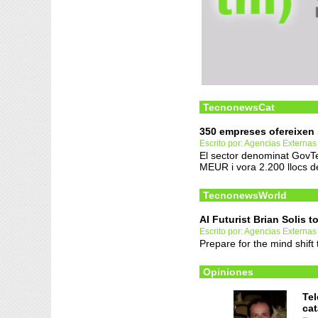
TecnonewsCat
350 empreses ofereixen s
Escrito por: Agencias Externas
El sector denominat GovTe
MEUR i vora 2.200 llocs de
TecnonewsWorld
AI Futurist Brian Solis 
Escrito por: Agencias Externas
Prepare for the mind shift 
Opiniones
Tel
cat