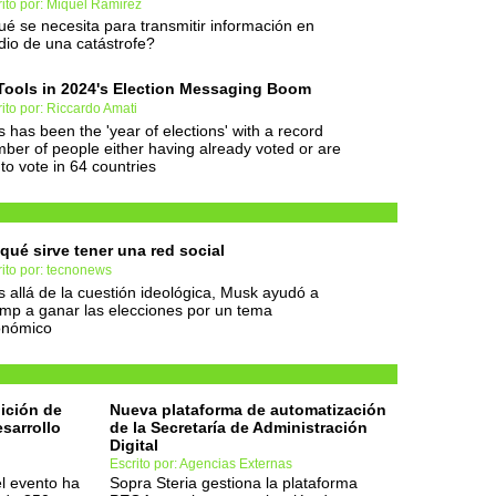
ito por: Miquel Ramirez
é se necesita para transmitir información en
io de una catástrofe?
Tools in 2024's Election Messaging Boom
ito por: Riccardo Amati
s has been the 'year of elections' with a record
ber of people either having already voted or are
 to vote in 64 countries
qué sirve tener una red social
ito por: tecnonews
 allá de la cuestión ideológica, Musk ayudó a
mp a ganar las elecciones por un tema
onómico
ición de
Nueva plataforma de automatización
esarrollo
de la Secretaría de Administración
Digital
Escrito por: Agencias Externas
el evento ha
Sopra Steria gestiona la plataforma