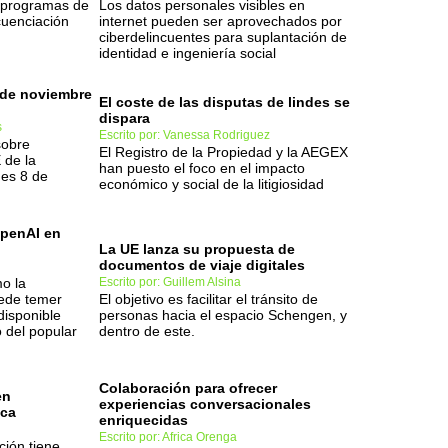
 programas de
Los datos personales visibles en
cuenciación
internet pueden ser aprovechados por
ciberdelincuentes para suplantación de
identidad e ingeniería social
 de noviembre
El coste de las disputas de lindes se
dispara
s
Escrito por: Vanessa Rodriguez
sobre
El Registro de la Propiedad y la AEGEX
 de la
han puesto el foco en el impacto
nes 8 de
económico y social de la litigiosidad
OpenAI en
La UE lanza su propuesta de
documentos de viaje digitales
o la
Escrito por: Guillem Alsina
ede temer
El objetivo es facilitar el tránsito de
disponible
personas hacia el espacio Schengen, y
 del popular
dentro de este.
Colaboración para ofrecer
en
experiencias conversacionales
ica
enriquecidas
Escrito por: Africa Orenga
ción tiene