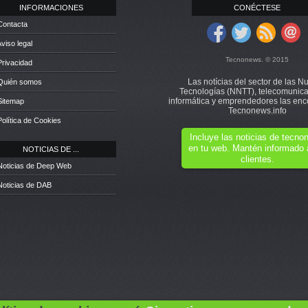
INFORMACIONES
CONÉCTESE
Contacta
Aviso legal
Tecnonews. © 2015
Privacidad
Las notícias del sector de las N
 Quién somos
Tecnologías (NNTT), telecomunica
informática y emprendedores las enc
Sitemap
Tecnonews.info
Política de Cookies
Incluye las noticias de tecn
en tu web. Mantén informado 
NOTICIAS DE ...
clientes.
Noticias de Deep Web
Noticias de DAB