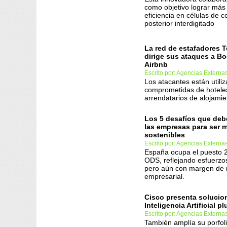
como objetivo lograr más
eficiencia en células de c
posterior interdigitado
La red de estafadores 
dirige sus ataques a B
Airbnb
Escrito por: Agencias Externa
Los atacantes están utili
comprometidas de hotele
arrendatarios de alojamie
Los 5 desafíos que deb
las empresas para ser 
sostenibles
Escrito por: Agencias Externa
España ocupa el puesto 
ODS, reflejando esfuerzo
pero aún con margen de 
empresarial.
Cisco presenta solucio
Inteligencia Artificial p
Escrito por: Agencias Externa
También amplía su porfo