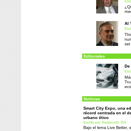
Escr
¿Qu
med
AI 
Escr
Thi
num
set
Editoriales
De 
Escr
Más
Tru
ec
Noticias
Smart City Expo, una ed
récord centrada en el d
urbano ético
Escrito por: Redacción TNI
Bajo el lema Live Better, 