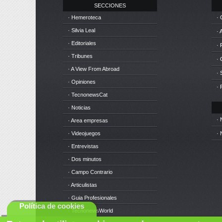
SECCIONES
· Hemeroteca
· 
· Silvia Leal
· 
· Editoriales
· 
· Tribunes
·
· A View From Abroad
· 
· Opiniones
· 
· TecnonewsCat
· Noticias
· 
· Area empresas
· Videojuegos
· 
· Entrevistas
· Dos minutos
· Campo Contrario
· Articulistas
· Guia Profesionales
Política de cookies
· TecnonewsWorld