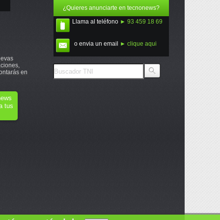
¿Quieres anunciarte en tecnonews?
Llama al teléfono
► 93 459 18 69
o envia un email
► clique aqui
uevas
ciones,
ontarás en
onews
a tus