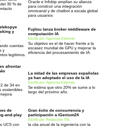
Oracle e Infobip amplían su alianza
 del 30 % de
para construir una integración
ontacto
omnicanal y de chatbot a escala global
para usuarios
Telekopye
Fujitsu lanza broker middleware de
ooking y
computación IA
Escrito por: Agencias Externas
s
Su objetivo es el de hacer frente a la
zando cuentas
escasez mundial de GPU y mejorar la
s y
eficiencia del procesamiento de IA.
ntos legítimos.
en afrontar
más
La mitad de las empresas españolas
ya han adoptado el uso de la IA
s
Escrito por: Agencias Externas
22 de 34 en
Se estima que otro 20% se sume a lo
s sostenibles
largo del próximo año.
mejora
nes de
Gran éxito de concurrencia y
lug-and-play
participación a iGenium24
s
Escrito por: Redacción TNI
lio UCS con
la cita anual de la ingeniería con la