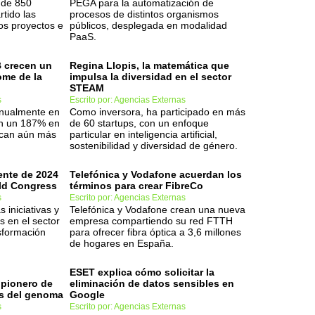
 de 850
PEGA para la automatización de
tido las
procesos de distintos organismos
os proyectos e
públicos, desplegada en modalidad
PaaS.
 crecen un
Regina Llopis, la matemática que
ome de la
impulsa la diversidad en el sector
STEAM
s
Escrito por: Agencias Externas
anualmente en
Como inversora, ha participado en más
ron un 187% en
de 60 startups, con un enfoque
zcan aún más
particular en inteligencia artificial,
.
sostenibilidad y diversidad de género.
ente de 2024
Telefónica y Vodafone acuerdan los
ld Congress
términos para crear FibreCo
s
Escrito por: Agencias Externas
 iniciativas y
Telefónica y Vodafone crean una nueva
 en el sector
empresa compartiendo su red FTTH
nsformación
para ofrecer fibra óptica a 3,6 millones
de hogares en España.
ESET explica cómo solicitar la
 pionero de
eliminación de datos sensibles en
is del genoma
Google
s
Escrito por: Agencias Externas