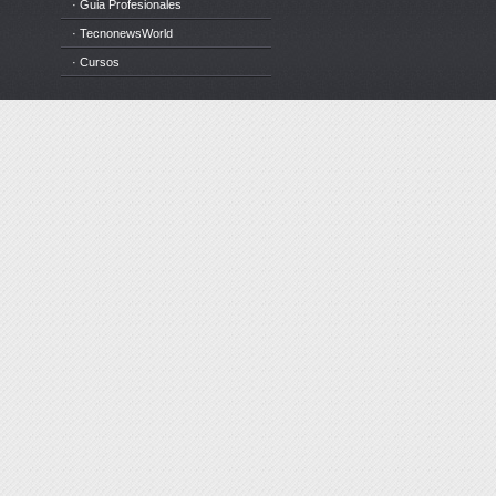
· Guia Profesionales
· TecnonewsWorld
· Cursos