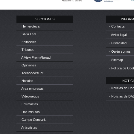
SECCIONES
INFORM
· Hemeroteca
· Contacta
· Silvia Leal
· Aviso legal
· Editoriales
· Privacidad
· Tribunes
· Quién somos
· A View From Abroad
· Sitemap
· Opiniones
· Política de Coo
· TecnonewsCat
· Noticias
NOTICIA
· Noticias de D
· Area empresas
· Videojuegos
· Noticias de DA
· Entrevistas
· Dos minutos
· Campo Contrario
· Articulistas