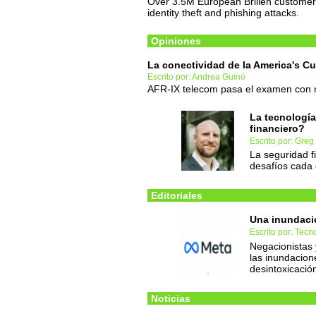
Over 3.5M European Brillen customers'
identity theft and phishing attacks.
Opiniones
La conectividad de la America's Cu
Escrito por: Andrea Guinó
AFR-IX telecom pasa el examen con not
La tecnología
financiero?
Escrito por: Greg
La seguridad f
desafíos cada 
Editoriales
Una inundaci
Escrito por: Tec
Negacionistas
las inundacion
desintoxicació
Noticias