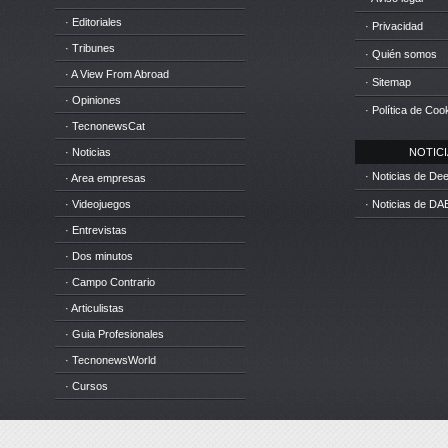
· Editoriales
· Privacidad
· Tribunes
· Quién somos
· A View From Abroad
· Sitemap
· Opiniones
· Política de Coo
· TecnonewsCat
· Noticias
NOTICIA
· Noticias de D
· Area empresas
· Videojuegos
· Noticias de DA
· Entrevistas
· Dos minutos
· Campo Contrario
· Articulistas
· Guia Profesionales
· TecnonewsWorld
· Cursos