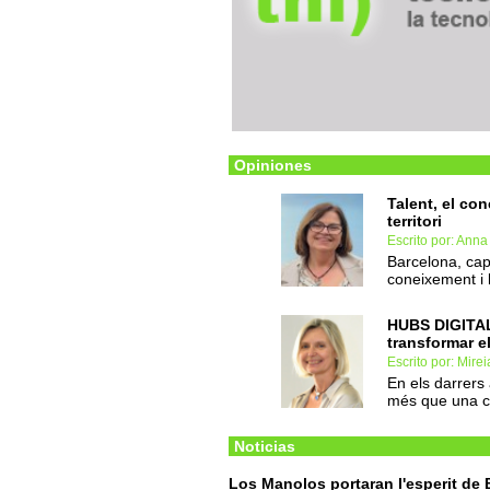
Opiniones
Talent, el co
territori
Escrito por: Anna
Barcelona, capit
coneixement i l
HUBS DIGITAL
transformar el
Escrito por: Mirei
En els darrers
més que una ci
Noticias
Los Manolos portaran l'esperit de B