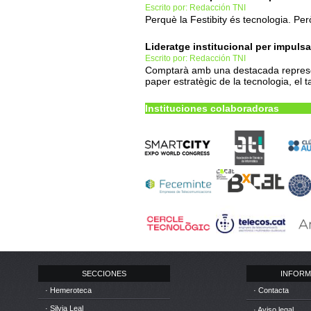
Escrito por: Redacción TNI
Perquè la Festibity és tecnologia. Pe
Lideratge institucional per impulsa
Escrito por: Redacción TNI
Comptarà amb una destacada represent
paper estratègic de la tecnologia, el ta
Instituciones colaboradoras
SECCIONES
INFORM
· Hemeroteca
· Contacta
· Silvia Leal
· Aviso legal