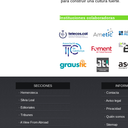
para construir una cultura fuerte.
Instituciones colaboradoras
SECCIONES
INFORM
· Hemeroteca
· Contacta
· Silvia Leal
· Aviso legal
· Editoriales
· Privacidad
· Tribunes
· Quién somos
· A View From Abroad
· Sitemap