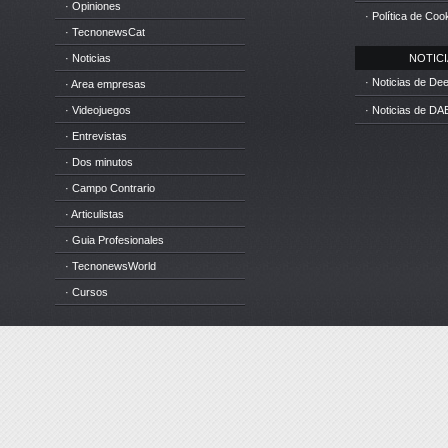
· Opiniones
· Política de Coo
· TecnonewsCat
· Noticias
NOTICIA
· Noticias de D
· Area empresas
· Videojuegos
· Noticias de DA
· Entrevistas
· Dos minutos
· Campo Contrario
· Articulistas
· Guia Profesionales
· TecnonewsWorld
· Cursos