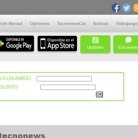
From Abroad
Opiniones
TecnonewsCat
Noticias
Videojuego
Updates
Encuesta
A A UN AMIGO
ASUNTO