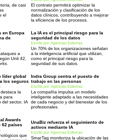
oria, de casi
El contrato permitirá optimizar la
as
normalización y clasificación de los
e el
datos clínicos, contribuyendo a mejorar
la eficiencia de los procesos.
s en Europa
La IA es el principal riesgo para la
na de
seguridad de los datos
Escrito por: Agencias Externas
s
Un 70% de los organizaciones señalan
 ataques a
a la inteligencia artificial que utilizan,
egún Unit 42,
como el principal riesgo para la
rks.
seguridad de sus datos.
líder global
Indra Group centra el puesto de
ra los seguros
trabajo en las personas
s
Escrito por: Agencias Externas
 destaca la
La compañía impulsa un modelo
ra para
inteligente adaptado a las necesidades
del sector, IA
de cada negocio y del bienestar de los
profesionales.
al Awards
UnaBiz refuerza el seguimiento de
e 62 países
activos mediante IA
s
Escrito por: Agencias Externas
nológicos que
SmarTag monitoriza la ubicación de las