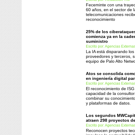
Feceminte con una trayect
60 años, en el sector de l
telecomunicaciones recib
reconocimiento
25% de los ciberataque
comienza ya en la cade
suministro
Escrito por: Agencias Externa
La IA está disparando los
proveedores y terceros, s
equipo de Palo Alto Netwo
Atos se consolida como 
en ingeniería digital pa
Escrito por: Agencias Externa
El reconocimiento de ISG
capacidad de la consulto
combinar su conocimiento 
y plataformas de datos.
Los segundos MWCapit
atraen 298 proyectos d
Escrito por: Agencias Externa
Reconocen proyectos tec