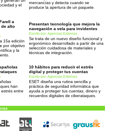
d y generan un
mercancías y detecta cuando se
ociedad y el
produce la apertura de un paquete.
Farell a
Presentan tecnología que mejora la
 de alto
navegación a vela para invidentes
Escrito por: Agencias Externas
s
Se trata de un nuevo diseño funcional y
a 15a edición
ergonómico desarrollado a partir de una
e por objetivo
selección cuidadosa de materiales y
tífica y la
técnicas de integración.
ento.
spañolas
10 hábitos para reducir el estrés
erataques
digital y proteger tus cuentas
s
Escrito por: Agencias Externas
añolas
ESET diseña una rutina sencilla y
aques han
práctica de seguridad informática que
 estrés entre
ayuda a proteger tus cuentas, dinero y
recuerdos digitales de ciberataques.
oras