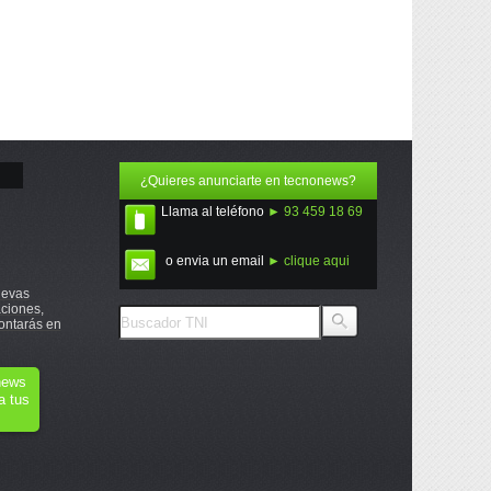
¿Quieres anunciarte en tecnonews?
Llama al teléfono
► 93 459 18 69
o envia un email
► clique aqui
uevas
ciones,
ontarás en
onews
a tus