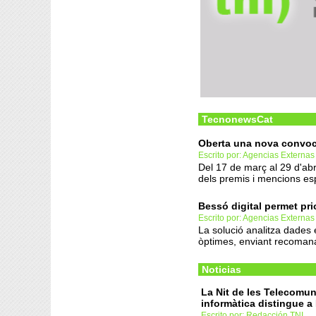
TecnonewsCat
Oberta una nova convoc
Escrito por: Agencias Externas
Del 17 de març al 29 d'abr
dels premis i mencions es
Bessó digital permet pri
Escrito por: Agencias Externas
La solució analitza dades 
òptimes, enviant recomanac
Noticias
La Nit de les Telecomun
informàtica distingue a
Escrito por: Redacción TNI