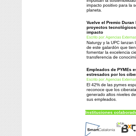
impulsan la sostenibilida
impacto positivo para la s
planeta.
Vuelve el Premio Duran 
proyectos tecnológicos
impacto
Escrito por: Agencias Externa
Naturgy y la UPC lanzan l
de este galardón que tien
fomentar la excelencia cien
transferencia de conocimi
Empleados de PYMEs e
estresados por los cib
Escrito por: Agencias Externa
El 42% de las pymes esp
reconoce que los ciberat
generado altos niveles de
sus empleados.
Instituciones colaborad