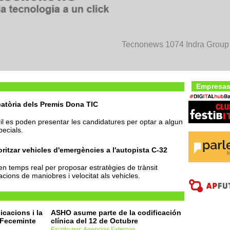
Tecnonews 1074 Indra Group c
Empresas
atòria dels Premis Dona TIC
il es poden presentar les candidatures per optar a algun
pecials.
oritzar vehicles d'emergències a l'autopista C-32
en temps real per proposar estratègies de trànsit
ions de maniobres i velocitat als vehicles.
icacions i la
ASHO asume parte de la codificación
 Feceminte
clínica del 12 de Octubre
Escrito por: Agencias Externas