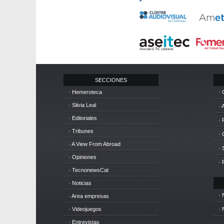
SECCIONES
· Hemeroteca
· 
· Silvia Leal
· 
· Editoriales
· 
· Tribunes
·
· A View From Abroad
· 
· Opiniones
· 
· TecnonewsCat
· Noticias
· 
· Area empresas
· Videojuegos
· 
· Entrevistas