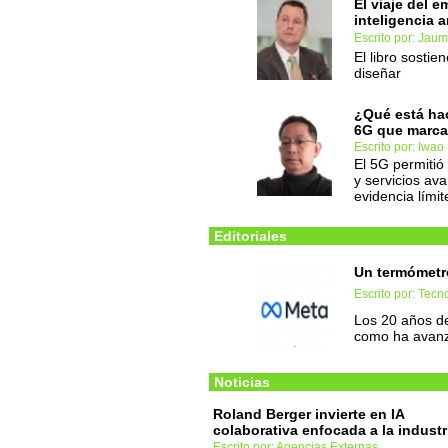
El viaje del e
inteligencia ar
Escrito por: Jau
El libro sostie
diseñar
¿Qué está hac
6G que marca 
Escrito por: Iwao
El 5G permitió
y servicios av
evidencia límit
Editoriales
Un termómetr
Escrito por: Tec
Los 20 años d
como ha avan
Noticias
Roland Berger invierte en IA
colaborativa enfocada a la industr
Escrito por: Agencias Externas