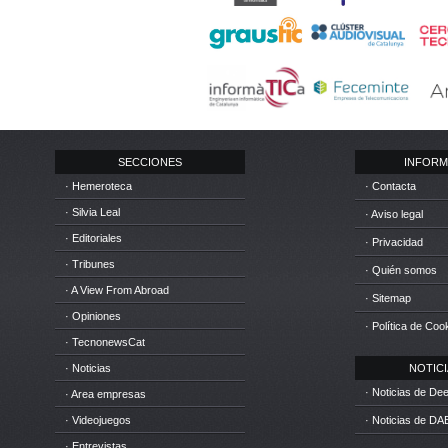
SECCIONES
INFORM
· Hemeroteca
· Contacta
· Silvia Leal
· Aviso legal
· Editoriales
· Privacidad
· Tribunes
· Quién somos
· A View From Abroad
· Sitemap
· Opiniones
· Política de Coo
· TecnonewsCat
· Noticias
NOTICIA
· Noticias de D
· Area empresas
· Videojuegos
· Noticias de DA
· Entrevistas