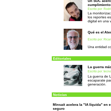
Un SOC acerca
cumplimiento
Escrito por: Rodr
La monitorizac
los reportes e
digital en una 
Qué es el At
Escrito por: Rica
Una entidad co
Editoriales
La guerra má
Escrito por: tec
La guerra de U
escaparate para
generación.
Noticias
Minsait acelera la "IA líquida" en e
seguro