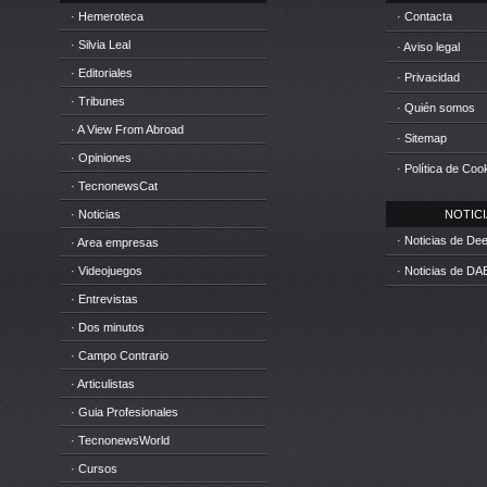
· Hemeroteca
· Contacta
· Silvia Leal
· Aviso legal
· Editoriales
· Privacidad
· Tribunes
· Quién somos
· A View From Abroad
· Sitemap
· Opiniones
· Política de Coo
· TecnonewsCat
· Noticias
NOTICIA
· Noticias de D
· Area empresas
· Videojuegos
· Noticias de DA
· Entrevistas
· Dos minutos
· Campo Contrario
· Articulistas
· Guia Profesionales
· TecnonewsWorld
· Cursos